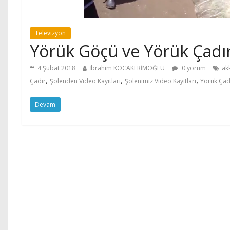
Televizyon
Yörük Göçü ve Yörük Çadı
4 Şubat 2018
İbrahim KOCAKERİMOĞLU
0 yorum
akk
,
,
,
Çadır
Şölenden Video Kayıtları
Şölenimiz Video Kayıtları
Yörük Çad
Devam