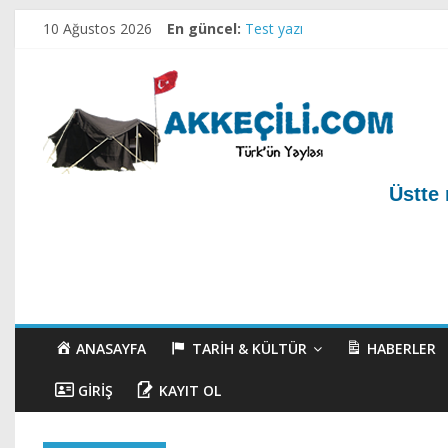
10 Ağustos 2026
En güncel:
Test yazı
Akkeçili Köyü Mezarlığı ve Geç
Akkeçili Yörük Müzesi
Akkeçili Köyü Yörük Evi Müzesi
Ahirete Göçenler-1
Üstte 
ANASAYFA
TARIH & KÜLTÜR
HABERLER
GIRIŞ
KAYIT OL