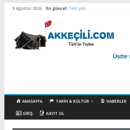
Ahirete Göçenler-1
9 Ağustos 2026
En güncel:
Test yazı
Akkeçili Köyü Mezarlığı ve Geçm
Akkeçili Yörük Müzesi
Akkeçili Köyü Yörük Evi Müzesi
Üstte 
ANASAYFA
TARIH & KÜLTÜR
HABERLER
GIRIŞ
KAYIT OL