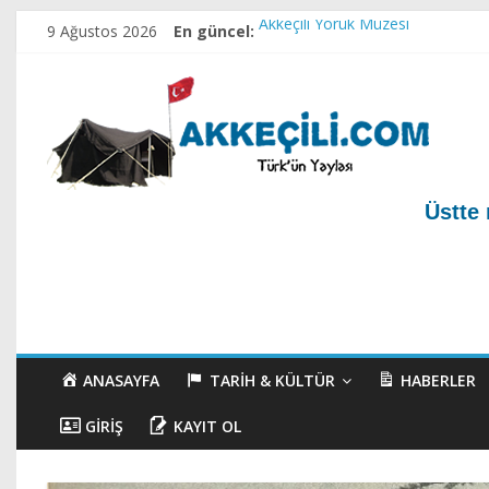
9 Ağustos 2026
En güncel:
Akkeçili Yörük Müzesi
Akkeçili Köyü Yörük Evi Müzesi
Ahirete Göçenler-1
Test yazı
Akkeçili Köyü Mezarlığı ve Geçm
Üstte 
ANASAYFA
TARIH & KÜLTÜR
HABERLER
GIRIŞ
KAYIT OL