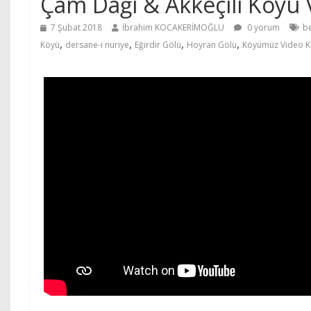
Çam Dağı & Akkeçili Köyü 
7 Şubat 2018
İbrahim KOCAKERİMOĞLU
0 yorum
b
,
,
,
,
Köyü
dersane-i nuriye
Eğirdir Gölü
Hoyran Gölü
Köyümüz Video Ka