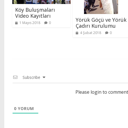
Köy Buluşmaları
Video Kayıtları
Yörük Göçü ve Yörük
1 Mayıs 2018
0
Çadırı Kurulumu
4 Şubat 2018
0
Subscribe
Please login to commen
0
YORUM