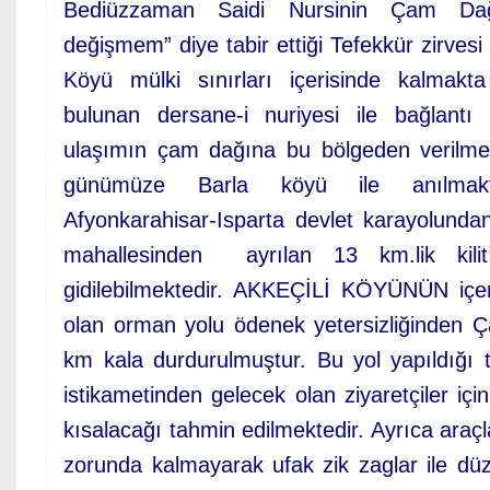
Bediüzzaman Saidi Nursinin Çam Dağı
değişmem” diye tabir ettiği Tefekkür zirves
Köyü mülki sınırları içerisinde kalmakt
bulunan dersane-i nuriyesi ile bağlantı
ulaşımın çam dağına bu bölgeden verilme
günümüze Barla köyü ile anılmak
Afyonkarahisar-Isparta devlet karayolunda
mahallesinden ayrılan 13 km.lik kilit
gidilebilmektedir. AKKEÇİLİ KÖYÜNÜN içer
olan orman yolu ödenek yetersizliğinden Ç
km kala durdurulmuştur. Bu yol yapıldığı 
istikametinden gelecek olan ziyaretçiler iç
kısalacağı tahmin edilmektedir. Ayrıca araç
zorunda kalmayarak ufak zik zaglar ile dü