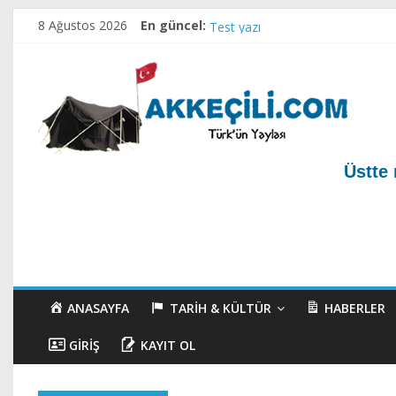
Ahirete Göçenler-1
8 Ağustos 2026
En güncel:
Test yazı
Akkeçili Köyü Mezarlığı ve Geçm
Akkeçili Yörük Müzesi
Akkeçili Köyü Yörük Evi Müzesi
Üstte 
ANASAYFA
TARIH & KÜLTÜR
HABERLER
GIRIŞ
KAYIT OL