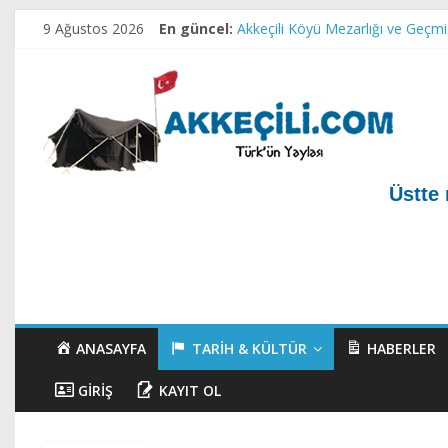
9 Ağustos 2026
En güncel:
Akkeçili Köyü Mezarlığı ve Geçm
Akkeçili Yörük Müzesi
Akkeçili Köyü Yörük Evi Müzesi
Ahirete Göçenler-1
Test yazı
Üstte 
ANASAYFA
TARIH & KÜLTÜR
HABERLER
GIRIŞ
KAYIT OL