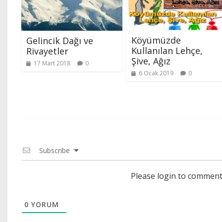
Köyümüzde
Gelincik Dağı ve
Kullanılan Lehçe,
Rivayetler
Şive, Ağız
17 Mart 2018
0
6 Ocak 2019
0
Subscribe
Please login to commen
0
YORUM