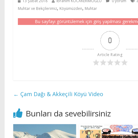
13 Şubat 2018
İbrahim KOCAKERİMOĞLU
0 yorum
,
,
Muhtar ve Bekçilerimiz
Köyümüzden
Muhtar
Bu sayfayı görüntülemek için giriş yapılması gerekm
0
Article Rating
←
Çam Dağı & Akkeçili Köyü Video
Bunları da sevebilirsiniz