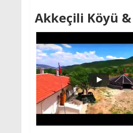
Akkeçili Köyü 
Watch this video
YouTube