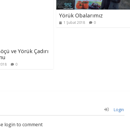
Yörük Obalarımız
1 Şubat 2018
0
öçü ve Yörük Çadırı
mu
2018
0
Login
se login to comment