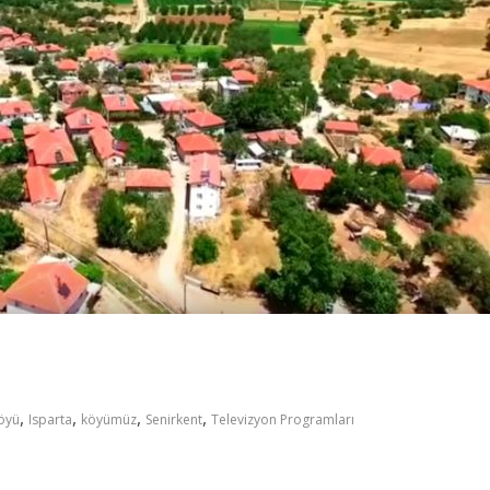
n
,
,
,
,
köyü
Isparta
köyümüz
Senirkent
Televizyon Programları