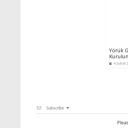
Yörük G
Kurulu
4 Şubat 
Subscribe
Plea
0
YORUM