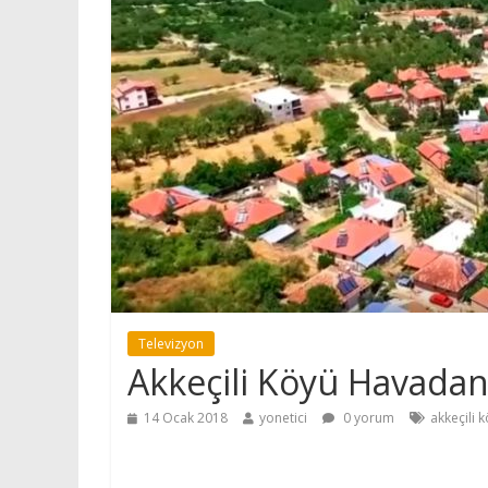
Televizyon
Akkeçili Köyü Havada
14 Ocak 2018
yonetici
0 yorum
akkeçili 