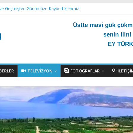
ı ve Geçmişten Günümüze Kaybettiklerimiz
Üstte mavi gök çökme
 Müzesi
senin ilini
EY TÜRK!
BERLER
TELEVIZYON
FOTOĞRAFLAR
İLETIŞI