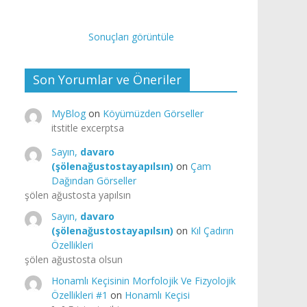
Sonuçları görüntüle
Son Yorumlar ve Öneriler
MyBlog
on
Köyümüzden Görseller
itstitle excerptsa
Sayın,
davaro
(şölenağustostayapılsın)
on
Çam
Dağından Görseller
şölen ağustosta yapılsın
Sayın,
davaro
(şölenağustostayapılsın)
on
Kıl Çadırın
Özellikleri
şölen ağustosta olsun
Honamlı Keçisinin Morfolojik Ve Fizyolojik
Özellikleri #1
on
Honamlı Keçisi