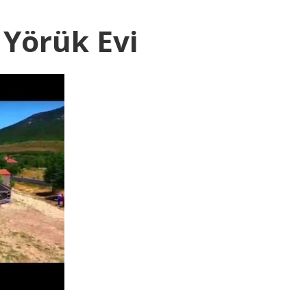
&
Yörük Evi
 on