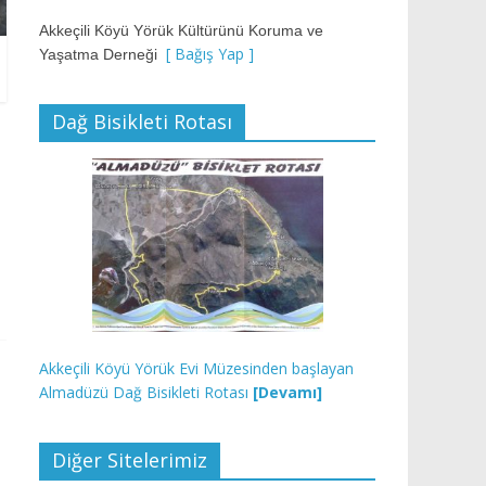
Akkeçili Köyü Yörük Kültürünü Koruma ve
[ Bağış Yap ]
Yaşatma Derneği
Dağ Bisikleti Rotası
Akkeçili Köyü Yörük Evi Müzesinden başlayan
Almadüzü Dağ Bisikleti Rotası
[Devamı]
Diğer Sitelerimiz