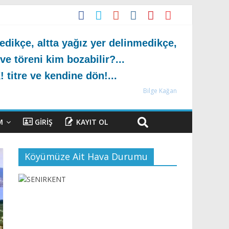
dikçe, altta yağız yer delinmedikçe,
 ve töreni kim bozabilir?...
 titre ve kendine dön!...
Bilge Kağan
M
GIRIŞ
KAYIT OL
Köyümüze Ait Hava Durumu