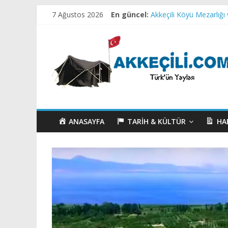
Test yazı
7 Ağustos 2026
En güncel:
Akkeçili Köyü Mezarlığ
Akkeçili Yörük Müzesi
Akkeçili Köyü Yörük Evi
Ahirete Göçenler-1
ANASAYFA
TARIH & KÜLTÜR
HA