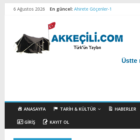
6 Ağustos 2026
En güncel:
Ahirete Göçenler-1
Test yazı
Akkeçili Köyü Mezarlığı ve Geçm
Akkeçili Yörük Müzesi
Akkeçili Köyü Yörük Evi Müzesi
Üstte 
ANASAYFA
TARIH & KÜLTÜR
HABERLER
GIRIŞ
KAYIT OL