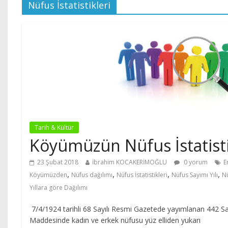
Nüfus İstatistikleri
Tarih & Kültür
Köyümüzün Nüfus İstatisti
23 Şubat 2018
İbrahim KOCAKERİMOĞLU
0 yorum
E
,
,
,
,
Köyümüzden
Nüfus dağılımı
Nüfus İstatistikleri
Nüfus Sayımı Yılı
Nü
Yıllara göre Dağılımı
7/4/1924 tarihli 68 Sayılı Resmi Gazetede yayımlanan 442 Sa
Maddesinde kadın ve erkek nüfusu yüz elliden yukarı