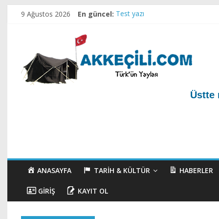
9 Ağustos 2026
En güncel:
Test yazı
Akkeçili Köyü Mezarlığı ve Geçm
Akkeçili Yörük Müzesi
Akkeçili Köyü Yörük Evi Müzesi
Ahirete Göçenler-1
Üstte 
ANASAYFA
TARIH & KÜLTÜR
HABERLER
GIRIŞ
KAYIT OL