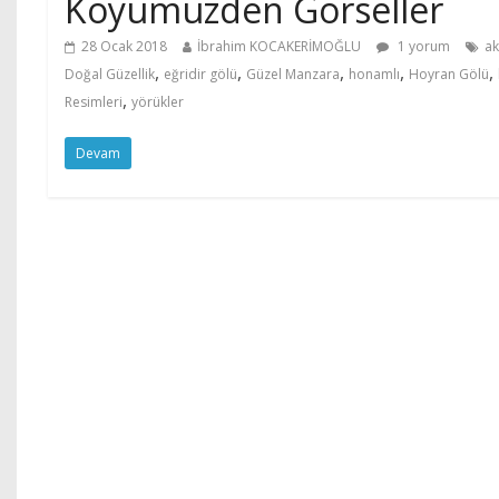
Köyümüzden Görseller
28 Ocak 2018
İbrahim KOCAKERİMOĞLU
1 yorum
ak
,
,
,
,
,
Doğal Güzellik
eğridir gölü
Güzel Manzara
honamlı
Hoyran Gölü
,
Resimleri
yörükler
Devam