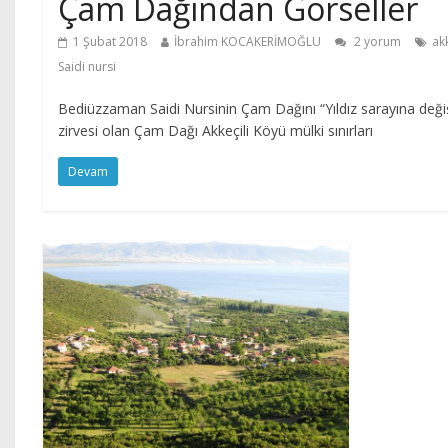
Çam Dağından Görseller
1 Şubat 2018
İbrahim KOCAKERİMOĞLU
2 yorum
ak
Saidi nursi
Bediüzzaman Saidi Nursinin Çam Dağını “Yıldız sarayına deği
zirvesi olan Çam Dağı Akkeçili Köyü mülki sınırları
Devam