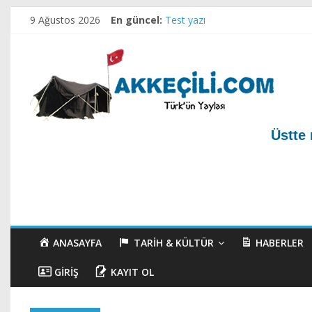
9 Ağustos 2026
En güncel:
Test yazı
Akkeçili Köyü Mezarlığı ve Geçm
Akkeçili Yörük Müzesi
Akkeçili Köyü Yörük Evi Müzesi
Ahirete Göçenler-1
Üstte 
ANASAYFA
TARIH & KÜLTÜR
HABERLER
GIRIŞ
KAYIT OL