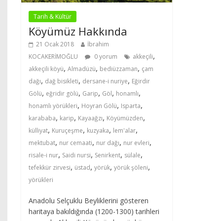
Tarih & Kültür
Köyümüz Hakkında
21 Ocak 2018
İbrahim
,
KOCAKERİMOĞLU
0 yorum
akkeçili
,
,
,
akkeçili köyü
Almadüzü
bediüzzaman
çam
,
,
,
dağı
dağ bisikleti
dersane-i nuriye
Eğirdir
,
,
,
,
,
Gölü
eğridir gölü
Garip
Göl
honamlı
,
,
,
honamlı yörükleri
Hoyran Gölü
Isparta
,
,
,
,
karababa
karip
Kayaağzı
Köyümüzden
,
,
,
,
külliyat
Kuruçeşme
kuzyaka
lem'alar
,
,
,
,
mektubat
nur cemaati
nur dağı
nur evleri
,
,
,
,
risale-i nur
Saidi nursi
Senirkent
sülale
,
,
,
,
tefekkür zirvesi
üstad
yörük
yörük şöleni
yörükleri
Anadolu Selçuklu Beyliklerini gösteren
haritaya bakıldığında (1200-1300) tarihleri