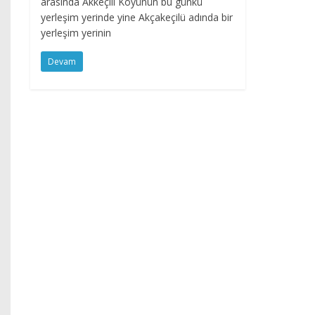
arasında Akkeçili Köyünün bu günkü
yerleşim yerinde yine Akçakeçilü adında bir
yerleşim yerinin
Devam